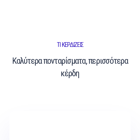
ΤΙ ΚΕΡΔΙΖΕΙΣ
Καλύτερα πονταρίσματα, περισσότερα
κέρδη