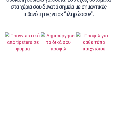
στα χέρια σου δυνατά σημεία με σημαντικές
πιθανότητες να σε “πληρώσουν”.