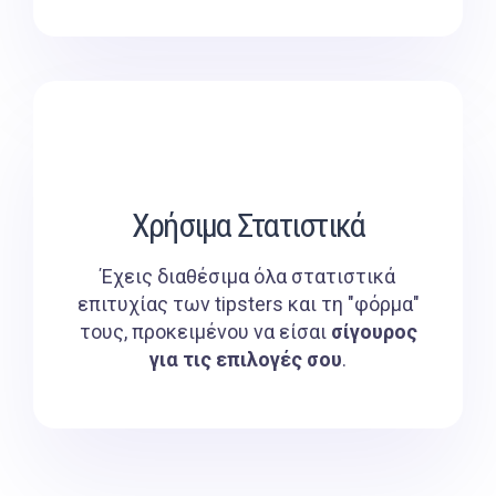
Χρήσιμα Στατιστικά
Έχεις διαθέσιμα όλα στατιστικά
επιτυχίας των tipsters και τη "φόρμα"
τους, προκειμένου να είσαι
σίγουρος
για τις επιλογές σου
.