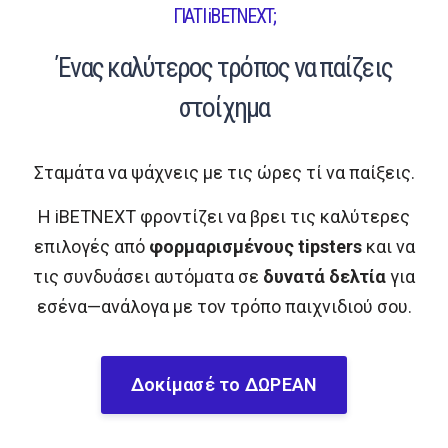
ΓΙΑΤΙ iBETNEXT;
Ένας καλύτερος τρόπος να παίζεις
στοίχημα
Σταμάτα να ψάχνεις με τις ώρες τί να παίξεις.
Η iBETNEXT φροντίζει να βρει τις καλύτερες
επιλογές από
φορμαρισμένους tipsters
και να
τις συνδυάσει αυτόματα σε
δυνατά δελτία
για
εσένα—ανάλογα με τον τρόπο παιχνιδιού σου.
Δοκίμασέ το ΔΩΡΕΑΝ