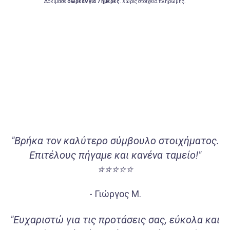
Δοκίμασε
δωρεάν για 7 ημέρες
. Χωρίς στοιχεία πληρωμής.
"Βρήκα τον καλύτερο σύμβουλο στοιχήματος.
Επιτέλους πήγαμε και κανένα ταμείο!"
⭐⭐⭐⭐⭐​
- Γιώργος Μ.
"Ευχαριστώ για τις προτάσεις σας, εύκολα και