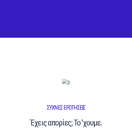
ΣΥΧΝΕΣ ΕΡΩΤΗΣΕΙΣ
Έχεις απορίες; Το 'χουμε.